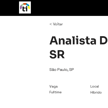
vagasTI
< Voltar
Analista 
SR
São Paulo, SP
Vaga
Local
Fulltime
Híbrido