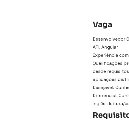
Vaga
Desenvolvedor C
API, Angular
Experiência com
Qualificações pr
desde requisito
aplicações distr
Desejavel: Conh
Diferencial: Co
Inglês : leitura/
Requisit