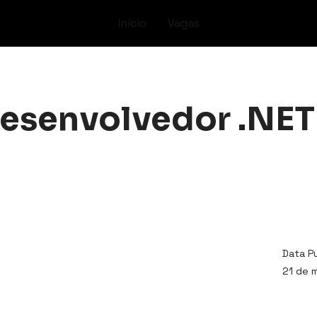
Início
Vagas
Desenvolvedor .NET
Data P
21 de 