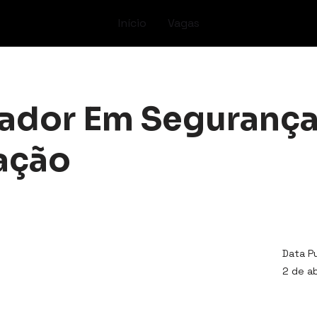
Início
Vagas
ador Em Seguranç
ação
Data P
2 de ab