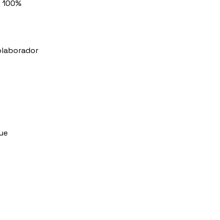
e 100% 
olaborador 
ue 