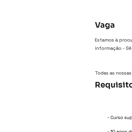
Vaga
Estamos à procu
informação - Sê
Todas as nossas
Requisit
- Curso sup
- 10 anos 