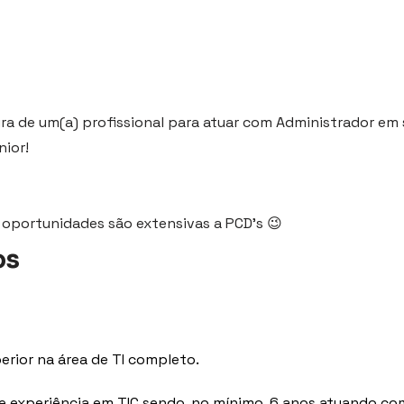
ra de um(a) profissional para atuar com Administrador em
nior!
 oportunidades são extensivas a PCD's 😉
os
erior na área de TI completo.
de experiência em TIC sendo, no mínimo, 6 anos atuando co