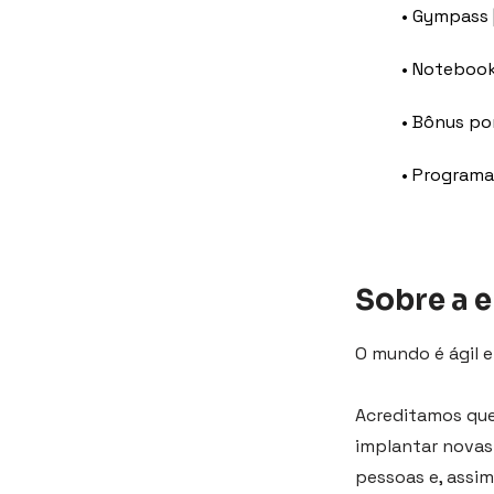
• Gympass 
• Notebook
• Bônus por
• Programa
Sobre a 
O mundo é ágil e
Acreditamos que 
implantar novas 
pessoas e, assim