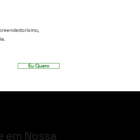
preendedorismo,
ia.
Eu Quero
e em Nossa