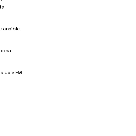
ta 
e ansible.
forma 
a de SIEM 