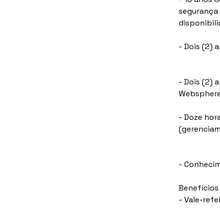
segurança 
disponibili
- Dois (2) 
- Dois (2)
Websphere 
- Doze hor
(gerenciam
- Conhecim
Benefícios
- Vale-ref