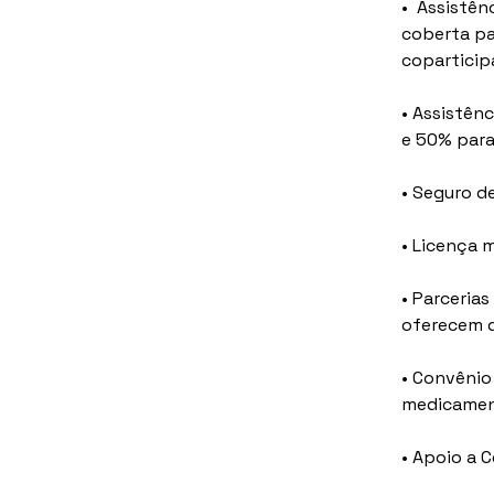
•  Assistê
coberta pa
coparticip
• Assistên
e 50% par
• Seguro d
• Licença 
• Parcerias
oferecem d
• Convênio
medicament
• Apoio a 