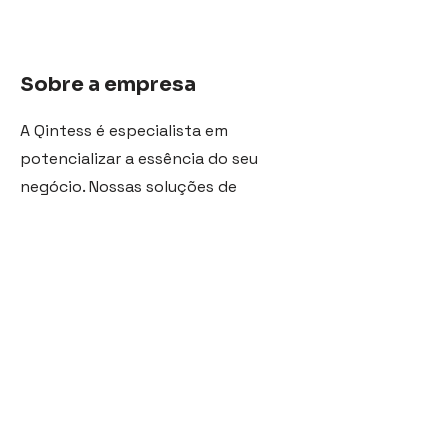
Sobre a empresa
A Qintess é especialista em
potencializar a essência do seu
negócio. Nossas soluções de
transformação digital permitem
que sua empresa opere com rapidez
e flexibilidade, acompanhando as
mudanças de um mercado em
constante evolução.
Aliados às melhores práticas em ESG,
desenvolvemos capacidades
digitais com inteligência e design