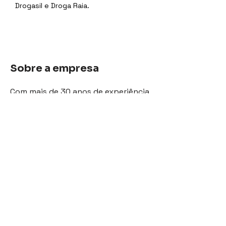
Drogasil e Droga Raia.
Sobre a empresa
Com mais de 30 anos de experiência
e o reconhecimento como uma das
melhores empresas para trabalhar
(GPTW), a Cadmus combina
inovação e personalização em
soluções para negócios de diversos
setores.
Eu Quero