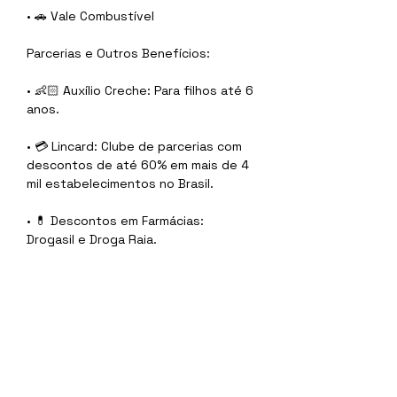
• 🚗 Vale Combustível
Parcerias e Outros Benefícios:
• 👶🏻 Auxílio Creche: Para filhos até 6 
anos.
• 💳 Lincard: Clube de parcerias com 
descontos de até 60% em mais de 4 
mil estabelecimentos no Brasil.
• 💊 Descontos em Farmácias: 
Drogasil e Droga Raia.
Sobre a empresa
Com mais de 30 anos de experiência