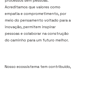
processos sem pessoas.
Acreditamos que valores como
empatia e comprometimento, por
meio do pensamento voltado para a
inovação, permitem inspirar
pessoas e colaborar na construção
do caminho para um futuro melhor.
Nosso ecossistema tem contribuído,
nos últimos 29 anos, com milhares
de pessoas, inspirando-as, e soma
mais de 151 mil horas de serviço
prestados por mês, mais de 236
clientes ativos, cerca de 952