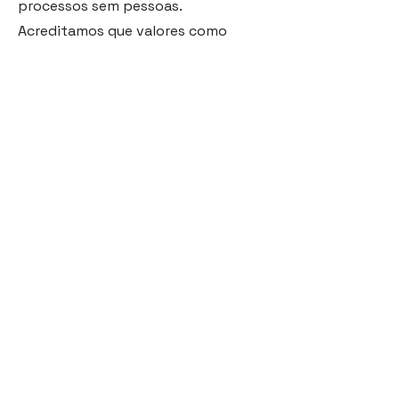
processos sem pessoas.
Acreditamos que valores como
empatia e comprometimento, por
meio do pensamento voltado para a
inovação, permitem inspirar
pessoas e colaborar na construção
do caminho para um futuro melhor.
Nosso ecossistema tem contribuído,
nos últimos 29 anos, com milhares
de pessoas, inspirando-as, e soma
mais de 151 mil horas de serviço
prestados por mês, mais de 236
clientes ativos, cerca de 952