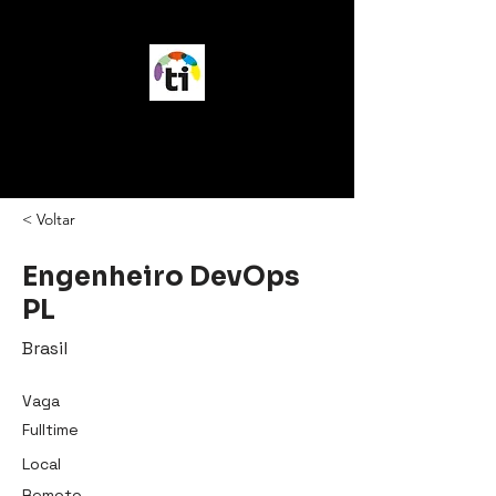
vagasTI
< Voltar
Engenheiro DevOps
PL
Brasil
Vaga
Fulltime
Local
Remoto