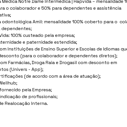
a Médica Notre Dame Intermédica | Hapvida – mensalidade 
ra o colaborador e 50% para dependentes e assistência 
ativa;
a odontológica Amil: mensalidade 100% coberto para o  co
a dependentes;
Vida: 100% custeado pela empresa;
ternidade e paternidade estendida;
om Instituições de Ensino Superior e Escolas de Idiomas qu
esconto (para o colaborador e dependentes diretos);
om Farmácias, Droga Raia e Drogasil com desconto em 
os (Univers - App);
rtificações (de acordo com a área de atuação);
Wellhub;
ornecido pela Empresa;
indicação de profissionais;
e Realocação Interna.