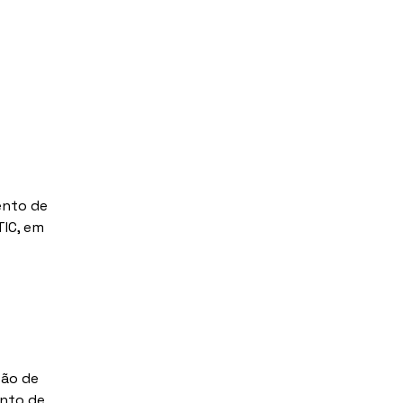
ento de 
IC, em 
ão de 
nto de 