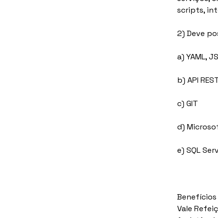
scripts, i
2) Deve po
a) YAML, J
b) API RES
c) GIT
d) Microso
e) SQL Ser
Benefícios
Vale Refei