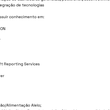
ntegração de tecnologias
ssuir conhecimento em:
SON
T
ft Reporting Services
ver
ção/Alimentação Alelo;