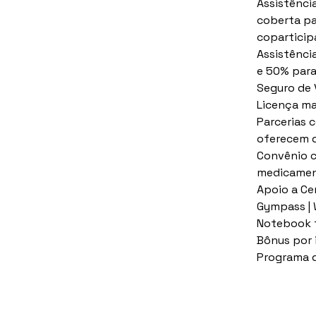
Assistênci
coberta pa
coparticip
Assistênci
e 50% par
Seguro de 
Licença ma
Parcerias c
oferecem d
Convênio c
medicament
Apoio a Ce
Gympass | 
Notebook f
Bônus por 
Programa d