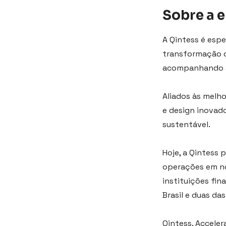
Sobre a 
A Qintess é espe
transformação d
acompanhando a
Aliados às melh
e design inovad
sustentável.
Hoje, a Qintess 
operações em nov
instituições fin
Brasil e duas da
Qintess. Acceler