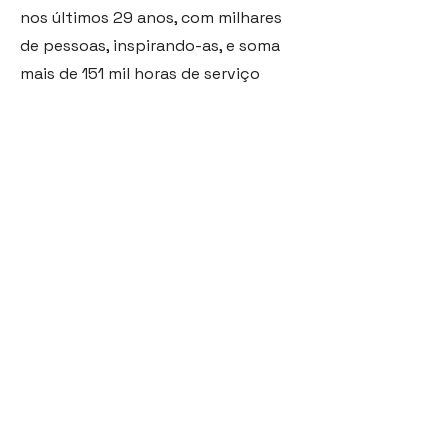
nos últimos 29 anos, com milhares
de pessoas, inspirando-as, e soma
mais de 151 mil horas de serviço
prestados por mês, mais de 236
clientes ativos, cerca de 952
colaboradores e mais de 60
empresas parceiras.
Em 2021, nos unimos à InfoA2,
empresa que se consolidou no
mercado de projetos e aplicativos,
sendo a primeira parceira Oracle a
realizar a implementação do ERP
Cloud no Brasil.