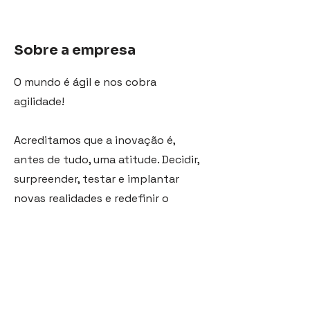
Sobre a empresa
O mundo é ágil e nos cobra
agilidade!
Acreditamos que a inovação é,
antes de tudo, uma atitude. Decidir,
surpreender, testar e implantar
novas realidades e redefinir o
futuro. Queremos criar ideias que
transformem pessoas e, assim,
impulsionar as pessoas a
transformar o mundo.