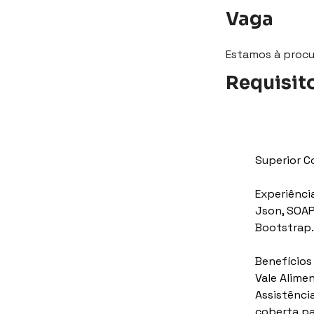
Vaga
Estamos à procu
Requisit
Superior C
Experiência
Json, SOAP,
Bootstrap.
Benefícios
Vale Alime
Assistênci
coberta pa