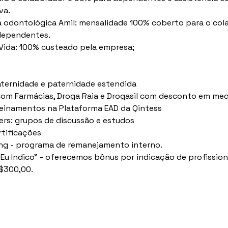
va.
a odontológica Amil: mensalidade 100% coberto para o col
dependentes.
Vida: 100% custeado pela empresa;
ternidade e paternidade estendida
om Farmácias, Droga Raia e Drogasil com desconto em me
reinamentos na Plataforma EAD da Qintess
rs: grupos de discussão e estudos
rtificações
g - programa de remanejamento interno.
Eu Indico" - oferecemos bônus por indicação de profissiona
R$300,00.