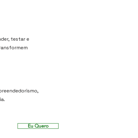
der, testar e
 transformem
preendedorismo,
ia.
Eu Quero