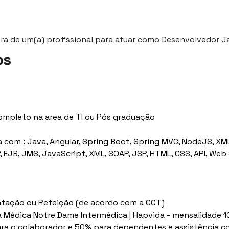
ra de um(a) profissional para atuar como Desenvolvedor J
os
ompleto na area de TI ou Pós graduação 
 com : Java, Angular, Spring Boot, Spring MVC, NodeJS, XML
 EJB, JMS, JavaScript, XML, SOAP, JSP, HTML, CSS, API, Web 
ntação ou Refeição (de acordo com a CCT)
a Médica Notre Dame Intermédica | Hapvida - mensalidade 
ra o colaborador e 50% para dependentes e assistência c