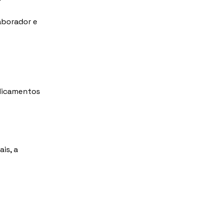
aborador e 
dicamentos
is, a 