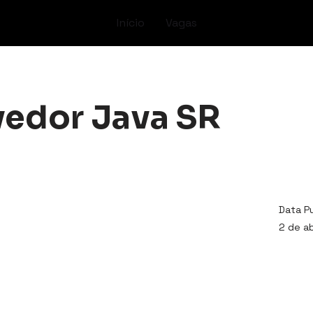
Início
Vagas
edor Java SR
Data P
2 de ab