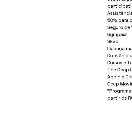
participati
Assistênci
50% para 
Seguro de 
Gympass
SESC
Licença ma
Convênio c
Cursos e t
The Chapte
Apoio a Ce
Qeep Movin
"Programa 
partir de 