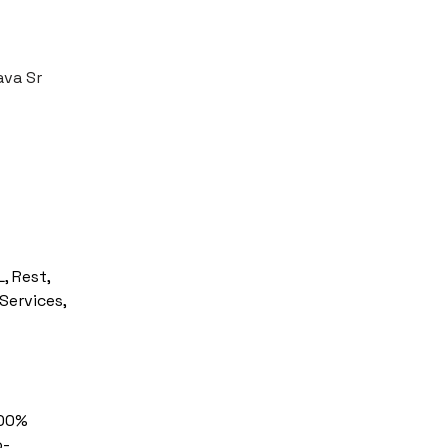
ava Sr
, Rest, 
Services, 
100% 
o-