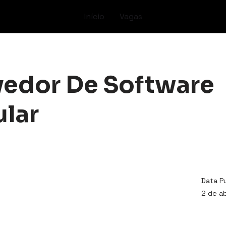
Início
Vagas
edor De Software
lar
Data P
2 de ab