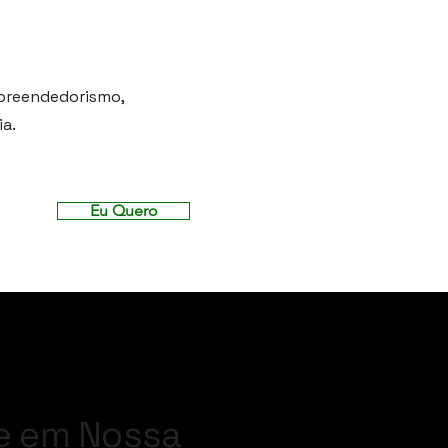
preendedorismo,
ia.
Eu Quero
e em Nossa