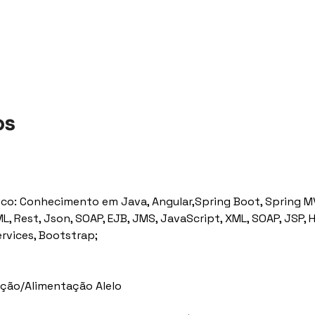
os
nico: Conhecimento em Java, Angular,Spring Boot, Spring M
, Rest, Json, SOAP, EJB, JMS, JavaScript, XML, SOAP, JSP, 
ervices, Bootstrap;
eição/Alimentação Alelo