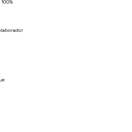
e 100% 
olaborador 
ue 