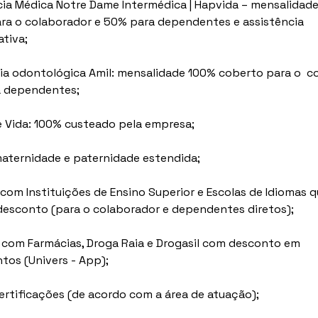
ncia Médica Notre Dame Intermédica | Hapvida – mensalidad
ra o colaborador e 50% para dependentes e assistência 
ativa;
cia odontológica Amil: mensalidade 100% coberto para o  c
a dependentes;
e Vida: 100% custeado pela empresa;
maternidade e paternidade estendida;
 com Instituições de Ensino Superior e Escolas de Idiomas q
esconto (para o colaborador e dependentes diretos);
 com Farmácias, Droga Raia e Drogasil com desconto em 
os (Univers - App);
Certificações (de acordo com a área de atuação);