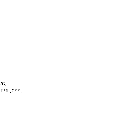
VC, 
HTML, CSS, 