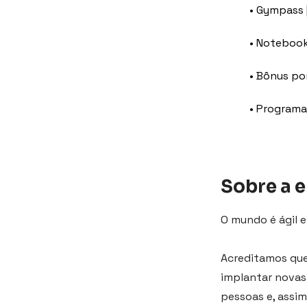
• Gympass 
• Notebook
• Bônus por
• Programa
Sobre a 
O mundo é ágil e
Acreditamos que 
implantar novas 
pessoas e, assim