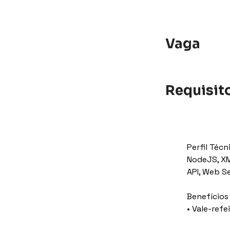
Vaga
Requisit
Perfil Téc
NodeJS, XML
API, Web S
Benefícios
• Vale-ref