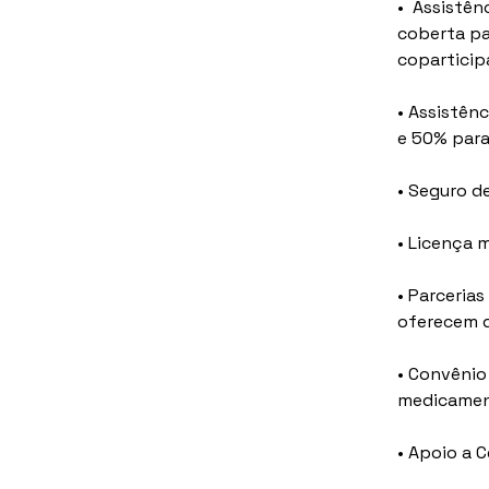
•  Assistê
coberta pa
coparticip
• Assistên
e 50% par
• Seguro d
• Licença 
• Parcerias
oferecem d
• Convênio
medicament
• Apoio a 