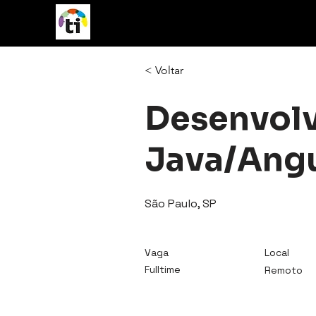
vagasTI
< Voltar
Desenvolv
Java/Angu
São Paulo, SP
Vaga
Local
Fulltime
Remoto