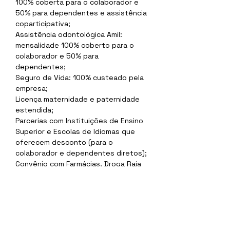
100% coberta para o colaborador e 
50% para dependentes e assistência 
coparticipativa;
Assistência odontológica Amil: 
mensalidade 100% coberto para o  
colaborador e 50% para 
dependentes;
Seguro de Vida: 100% custeado pela 
empresa;
Licença maternidade e paternidade 
estendida;
Parcerias com Instituições de Ensino 
Superior e Escolas de Idiomas que 
oferecem desconto (para o 
colaborador e dependentes diretos);
Convênio com Farmácias, Droga Raia 
e Drogasil com desconto em 
medicamentos (Univers - App);
Apoio a Certificações (de acordo 
com a área de atuação);
Gympass | Wellhub;
Notebook fornecido pela Empresa;